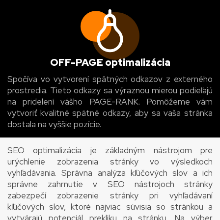
OFF-PAGE optimalizácia
Spočíva vo vytvorení spätných odkazov z externého
prostredia. Tieto odkazy sa výraznou mierou podieľajú
na pridelení vášho PAGE-RANK. Pomôžeme vám
vytvoriť kvalitné spätné odkazy, aby sa vaša stránka
dostala na vyššie pozície.
SEO optimalizácia je základným nástrojom pre
urýchlenie zobrazenia stránky vo výsledkoch
vyhľadávania. Správna analýza kľúčových slov a ich
správne zahrnutie v SEO nástrojoch stránky
zabezpečí zobrazenie stránky pri vyhľadávaní
kľúčových slov, ktoré najviac súvisia so stránkou a
vytvárajú potenciál prekliku na stránku. Na výber