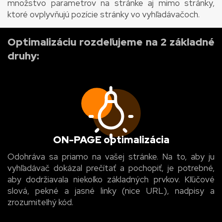
množstvo parametrov na stránke aj mimo stránky,
ktoré ovplyvňujú pozície stránky vo vyhľadávačoch.
Optimalizáciu rozdeľujeme na 2 základné
druhy:
ON-PAGE optimalizácia
Odohráva sa priamo na vašej stránke. Na to, aby ju
vyhľadávač dokázal prečítať a pochopiť, je potrebné,
aby dodržiavala niekoľko základných prvkov. Kľúčové
slová, pekné a jasné linky (nice URL), nadpisy a
zrozumiteľný kód.