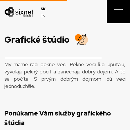
SK
EN
Grafické štúdio
My máme radi pekné veci. Pekné veci ľudí upútajú,
vyvolajú pekný pocit a zanechajú dobrý dojem. A to
sa počíta. S prvým dobrým dojmom idú veci
jednoduchšie.
Ponúkame Vám služby grafického
štúdia