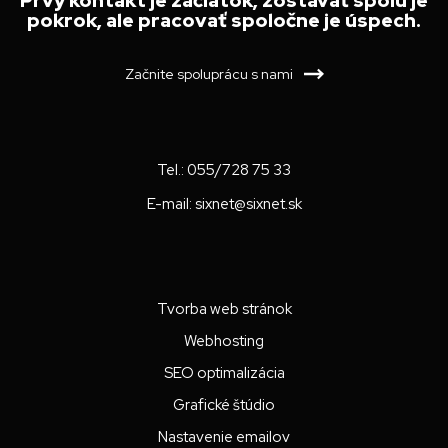
Prvý kontakt je začiatok, zostávať spolu je
pokrok, ale pracovať spoločne je úspech.
Začnite spoluprácu s nami
Tel.:
055/728 75 33
E-mail:
sixnet@sixnet.sk
Tvorba web stránok
Webhosting
SEO optimalizácia
Grafické štúdio
Nastavenie emailov