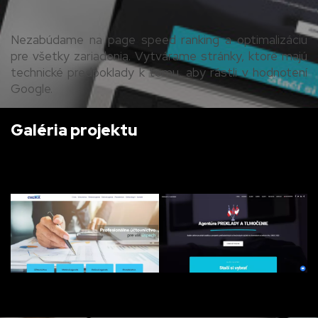
Nezabúdame na page speed ranking a optimalizáciu
pre všetky zariadenia. Vytvárame stránky, ktoré majú
technické predpoklady k tomu, aby rástli v hodnotení
Google.
Galéria projektu