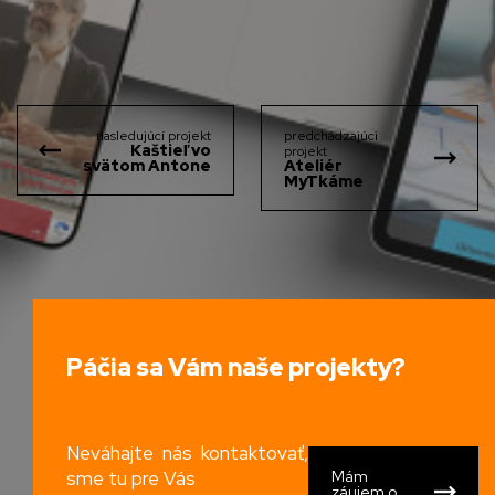
nasledujúcí projekt
predchádzajúci
Kaštieľ vo
projekt
svätom Antone
Ateliér
MyTkáme
Páčia sa Vám naše projekty?
Neváhajte nás kontaktovať,
sme tu pre Vás
Mám
záujem o