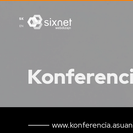
SK
EN
Konferenc
www.konferencia.asuan