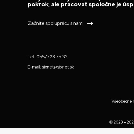
pokrok, ale pracovať spoločne je úsp
Začnite spoluprácu s nami
Tel.:
055/728 75 33
E-mail:
sixnet@sixnet.sk
Všeobecné n
© 2023 – 20