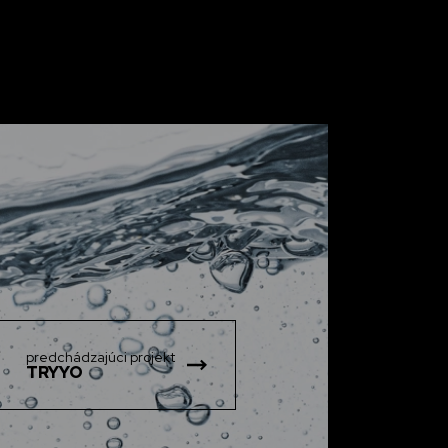
predchádzajúci projekt
TRYYO