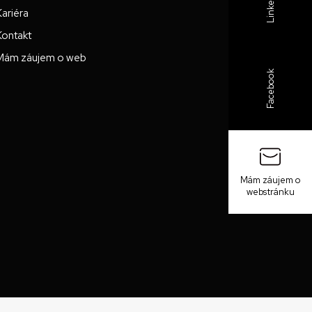
LinkedIn
Kariéra
Kontakt
Mám záujem o web
Facebook
Mám záujem o
webstránku