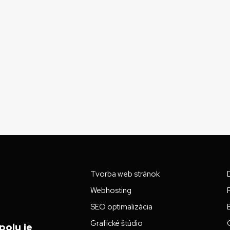
Tvorba web stránok
Webhosting
SEO optimalizácia
Grafické štúdio
polu je